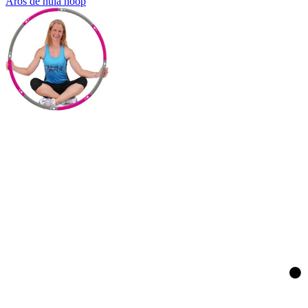
Aros de hula hoop
🟤